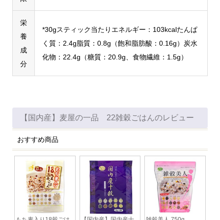
栄
*30gスティック当たりエネルギー：103kcalたんぱ
養
く質：2.4g脂質：0.8g（飽和脂肪酸：0.16g）炭水
成
化物：22.4g（糖質：20.9g、食物繊維：1.5g）
分
【国内産】麦屋の一品 22雑穀ごはんのレビュー
もち麦入り18穀ごは
【国内産】国内産十
雑穀美人 750g